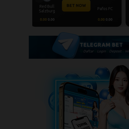
BET NOW
FC Hradec
Besiktas
Kralove
0.00
0.51
0.00
-0.63
TELEGRAM BET
Daftar
Login
Deposit
Wi