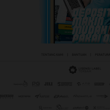
TENTANG KAMI
|
BANTUAN
|
PERATUR