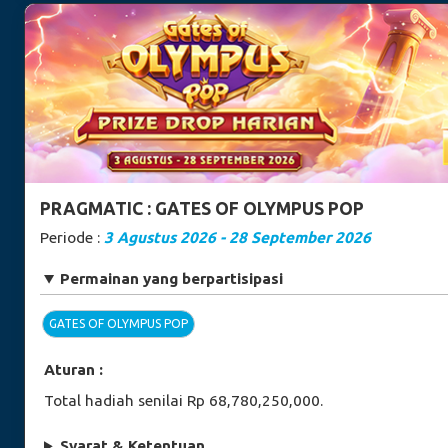
PRAGMATIC : GATES OF OLYMPUS POP
Periode :
3 Agustus 2026 - 28 September 2026
Permainan yang berpartisipasi
GATES OF OLYMPUS POP
Aturan :
Total hadiah senilai Rp 68,780,250,000.
Syarat & Ketentuan