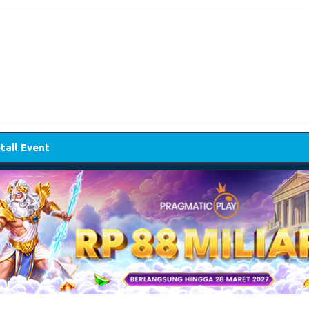
tail Event