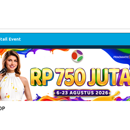
tail Event
OP