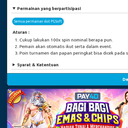
Permainan yang berpartisipasi
Semua permainan slot PGSoft
Aturan :
Cukup lakukan 100x spin nominal berapa pun.
Pemain akan otomatis ikut serta dalam event.
Poin turnamen dan papan peringkat bisa dicek pada 
Syarat & Ketentuan
De