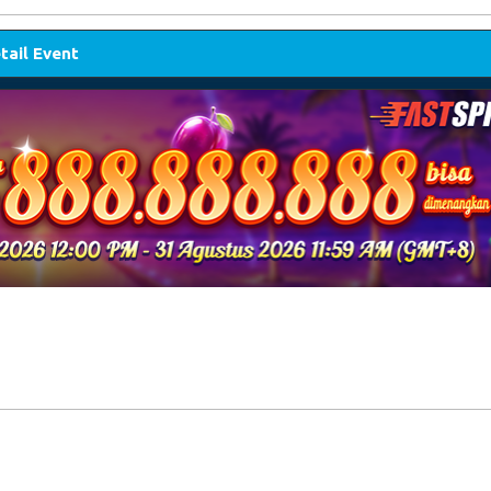
tail Event