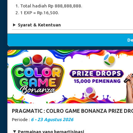
Total hadiah Rp 888,888,888.
1 EXP = Rp.16,500.
Syarat & Ketentuan
De
PRAGMATIC : COLRO GAME BONANZA PRIZE DR
Periode :
6 - 23 Agustus 2026
Permainan yang berpartisipasi