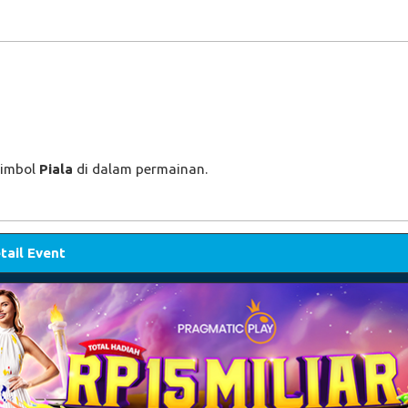
simbol
Piala
di dalam permainan.
tail Event