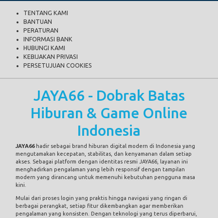
TENTANG KAMI
BANTUAN
PERATURAN
INFORMASI BANK
HUBUNGI KAMI
KEBIJAKAN PRIVASI
PERSETUJUAN COOKIES
JAYA66 - Dobrak Batas
Hiburan & Game Online
Indonesia
JAYA66
hadir sebagai brand hiburan digital modern di Indonesia yang
mengutamakan kecepatan, stabilitas, dan kenyamanan dalam setiap
akses. Sebagai platform dengan identitas resmi JAYA66, layanan ini
menghadirkan pengalaman yang lebih responsif dengan tampilan
modern yang dirancang untuk memenuhi kebutuhan pengguna masa
kini.
Mulai dari proses login yang praktis hingga navigasi yang ringan di
berbagai perangkat, setiap fitur dikembangkan agar memberikan
pengalaman yang konsisten. Dengan teknologi yang terus diperbarui,