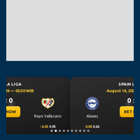
SPAIN LA LIGA
August 16, 2026 — 00:30 WIB
0 : 0
Previous
Next
BET NOW
Alaves
Getafe
0.00
0.62
0.00
-0.72