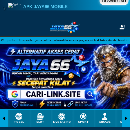
DOWNLOAD
APK JAYA66 MOBILE
x
Anti-Blokir & Login Tercepat.
platform hiburan dan game online modern di Indonesia yang mendobrak batas standar lewat inovasi ak
TOGEL
SLOT
LIVE CASINO
SPORT
ARCADE
SABU