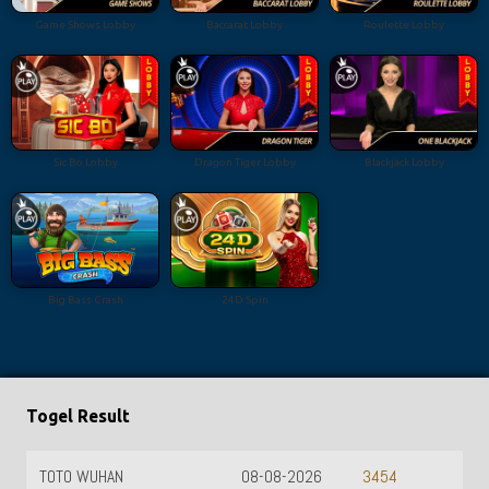
Game Shows Lobby
Baccarat Lobby
Roulette Lobby
Sic Bo Lobby
Dragon Tiger Lobby
Blackjack Lobby
Big Bass Crash
24D Spin
Togel Result
TOTO WUHAN
08-08-2026
3454