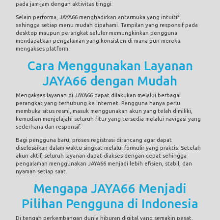
pada jam-jam dengan aktivitas tinggi.
Selain performa, JAYA66 menghadirkan antarmuka yang intuitif
sehingga setiap menu mudah dipahami. Tampilan yang responsif pada
desktop maupun perangkat seluler memungkinkan pengguna
mendapatkan pengalaman yang konsisten di mana pun mereka
mengakses platform.
Cara Menggunakan Layanan
JAYA66 dengan Mudah
Mengakses layanan di JAYA66 dapat dilakukan melalui berbagai
perangkat yang terhubung ke internet. Pengguna hanya perlu
membuka situs resmi, masuk menggunakan akun yang telah dimiliki,
kemudian menjelajahi seluruh fitur yang tersedia melalui navigasi yang
sederhana dan responsif.
Bagi pengguna baru, proses registrasi dirancang agar dapat
diselesaikan dalam waktu singkat melalui formulir yang praktis. Setelah
akun aktif, seluruh layanan dapat diakses dengan cepat sehingga
pengalaman menggunakan JAYA66 menjadi lebih efisien, stabil, dan
nyaman setiap saat.
Mengapa JAYA66 Menjadi
Pilihan Pengguna di Indonesia
Di tengah perkembangan dunia hiburan digital yang semakin pesat,