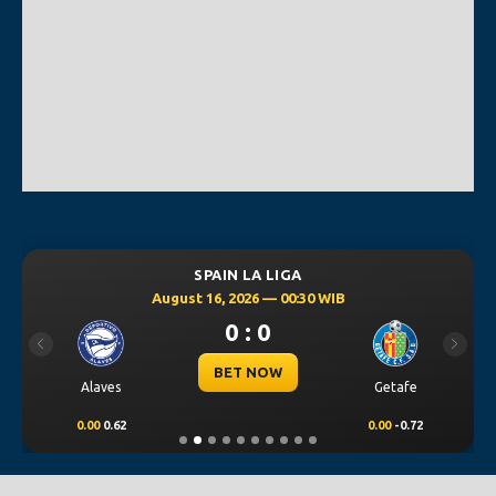
SPAIN LA LIGA
August 16, 2026 — 00:30 WIB
0 : 0
Previous
Next
BET NOW
Alaves
Getafe
0.00
0.62
0.00
-0.72