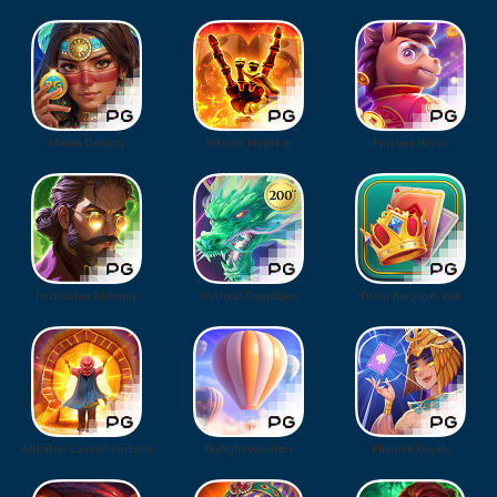
Mayan Destiny
Inferno Mayhem
Fortune Horse
Forbidden Alchemy
Mythical Guardians
Poker Kingdom Win
Alibabas Cave of Fortune
Skylight Wonders
Pharaoh Royals