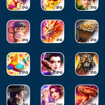
Wild Bandito
Lucky Neko
Treasures of Aztec
Wild Ape #3258
Ways of the Qilin
Gemstones Gold
Pinata Wins
Geisha's Revenge
Anubis Wrath