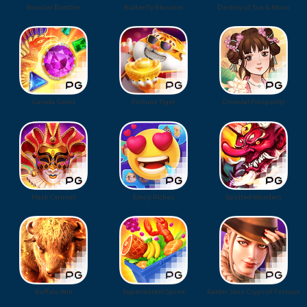
Rooster Rumble
Butterfly Blossom
Destiny of Sun & Moon
Garuda Gems
Fortune Tiger
Oriental Prosperity
Mask Carnival
Emoji Riches
Spirited Wonders
Buffalo Win
Supermarket Spree
Raider Jane Crypt of Fortune