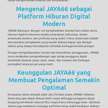
tanpa mengorbankan kualitas dan kenyamanan.
Mengenal JAYA66 sebagai
Platform Hiburan Digital
Modern
JAYA66 dibangun dengan visi menghadirkan standar baru dalam dunia
hiburan digital Indonesia melalui perpaduan teknologi, desain
antarmuka modern, dan performa yang stabil. Fokus utama kami adalah
menciptakan pengalaman yang mudah diakses kapan saja dengan
sistem yang mampu beradaptasi terhadap berbagai kondisi jaringan.
Dengan mengedepankan inovasi dan kemudahan penggunaan, JAYA66
terus melakukan pengembangan agar setiap pengguna dapat
menikmati layanan yang cepat, aman, dan nyaman dari berbagai
perangkat tanpa proses yang rumit.
Keunggulan JAYA66 yang
Membuat Pengalaman Semakin
Optimal
Kecepatan akses menjadi salah satu fondasi utama JAYA66. Halaman
dirancang agar dapat dimuat lebih cepat sehingga pengguna dapat
langsung menikmati seluruh fitur tanpa harus menunggu lama. Optimasi
sistem juga membantu menjaga performa tetap stabil meskipun diakses