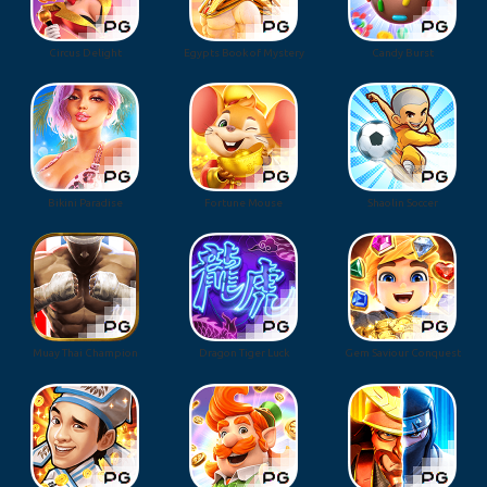
Circus Delight
Egypts Book of Mystery
Candy Burst
Bikini Paradise
Fortune Mouse
Shaolin Soccer
Muay Thai Champion
Dragon Tiger Luck
Gem Saviour Conquest