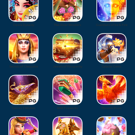
Opera Dynasty
Thai River Wonders
Guardians of Ice & Fire
Secrets of Cleopatra
Jewels of Prosperity
Galactic Gems
Genies 3 Wishes
Wild Fireworks
Phoenix Rises