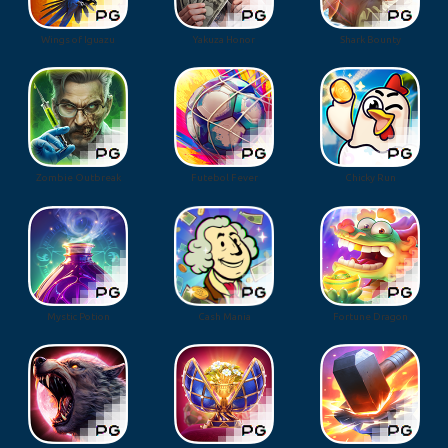
Wings of Iguazu
Yakuza Honor
Shark Bounty
Zombie Outbreak
Futebol Fever
Chicky Run
Mystic Potion
Cash Mania
Fortune Dragon