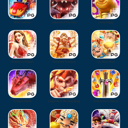
Wild Coaster
Legend of Perseus
Lucky Piggy
Dreams of Macau
Ganesha Fortune
Cai Shen Wins
Dragon Hatch
Legendary Monkey King
Gem Saviour Sword