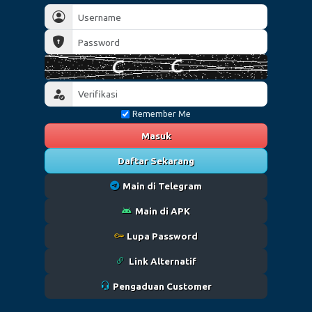
Remember Me
Masuk
Daftar Sekarang
Main di Telegram
Main di APK
Lupa Password
Link Alternatif
Pengaduan Customer