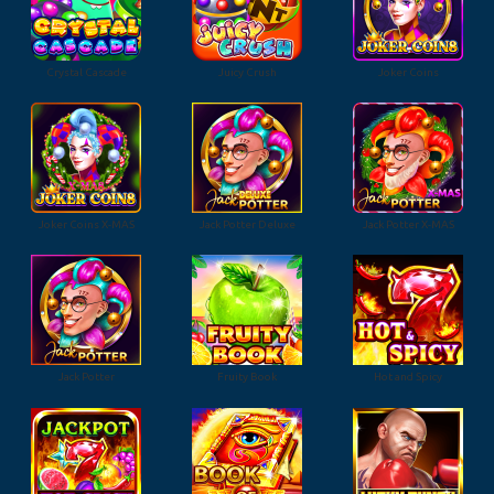
Crystal Cascade
Juicy Crush
Joker Coins
Joker Coins X-MAS
Jack Potter Deluxe
Jack Potter X-MAS
Jack Potter
Fruity Book
Hot and Spicy