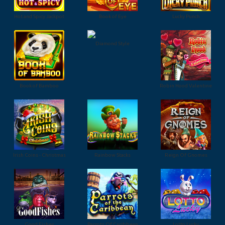
Hot and Spicy Jackpot
Book of Eye
Lucky Punch
Diamond Style
Book of Bamboo
Robin Hood Valentine
Irish Coins - Christmas
Rainbow Stacks
Reign Of Gnomes
Good Fishes
Parrots Of Caribbean
Lotto Lucky