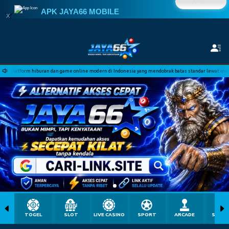
DOWNLOAD
APK JAYA66 MOBILE
x
Anti-Blokir & Login Tercepat.
buran dan game online modern di Indonesia yang mendobrak batas standar lewat inovasi akses secepat 
TOGEL
SLOT
LIVE CASINO
SPORT
ARCADE
SABU