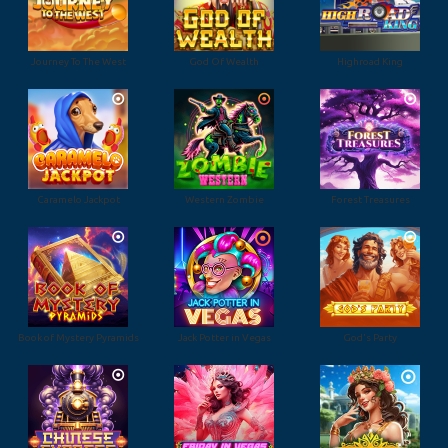
Journey To The West
God Of Wealth
Highroad King
Caramelo Jackpot
Western Zombie
Forest Treasures
Book of Mystery Pyramids
Jack Potter in Vegas
God's Party