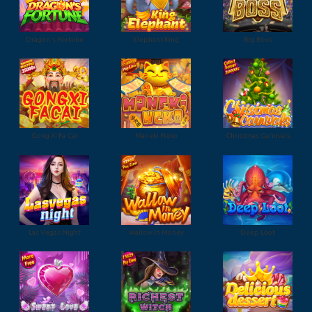
Dragon's Fortune
Elephant King
Big Boss
Gong Xi Fa Cai
Maneki Neko
Christmas Carnivals
Las Vegas Night
Wallow In Money
Deep Loot