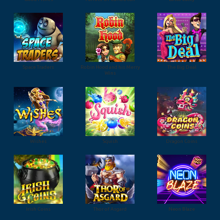
Space Traders
Robin Hood and his Merry
The Big Deal
Wins
Wishes
Squish
Dragon Coins
Irish Coins
Thor of Asgard
Neon Blaze