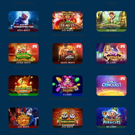
Double Flame
Jokers Treasure
Mega 7
Rise of Werewolves
Legendary Beasts Saga
Hugon Quest
Rich Caishen
Muay Thai Fighter
Sexy Vegas
Lucky Koi Exclusive
Joker's Treasure Exclusive
Space Conquest
Journey to the Wild
Panda Opera
Christmas Miracles