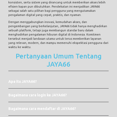
konsisten, serta sistem yang dirancang untuk memberikan akses lebih
efisien kapan pun dibutuhkan. Pendekatan ini menjadikan JAYA66
sebagai salah satu pilihan bagi pengguna yang mengutamakan
pengalaman digital yang cepat, praktis, dan nyaman.
Dengan menggabungkan inovasi, kemudahan akses, dan
pengembangan yang berkelanjutan, JAYA66 tidak hanya menghadirkan
sebuah platform, tetapi juga membangun standar baru dalam
menghadirkan pengalaman hiburan digital di Indonesia. Komitmen
tersebut menjadi landasan utama untuk terus memberikan layanan
yang relevan, modern, dan mampu memenuhi ekspektasi pengguna dari
waktu ke waktu.
Pertanyaan Umum Tentang
JAYA66
Apa itu JAYA66?
JAYA66 adalah kiblat baru platform hiburan dan game online
Bagaimana cara login ke JAYA66?
modern di Indonesia yang mendobrak batas standar lewat inovasi
akses secepat kilat, stabilitas mutlak, dan pengalaman visual
Untuk login ke JAYA66, cukup kunjungi situs resmi kami dan klik
masa depan.
Bagaimana cara mendaftar di JAYA66?
tombol "Login". Masukkan nama pengguna serta kata sandi Anda
untuk langsung masuk ke ekosistem game berkecepatan tinggi