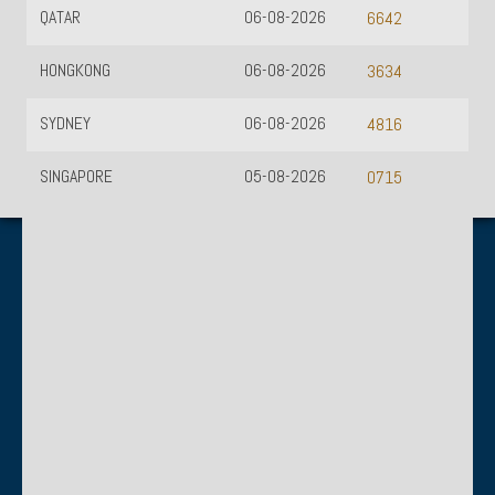
QATAR
06-08-2026
6642
HONGKONG
06-08-2026
3634
SYDNEY
06-08-2026
4816
SINGAPORE
05-08-2026
0715