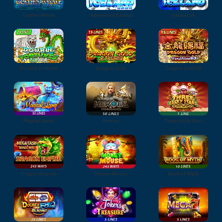
Golden Whale
Adventure Iceland
Iceland SA
Double Fortune
Dragon Gold
Dragon Gold SA
Magical Lamp
Heroes
Three Lucky Stars
Dragon Empire
Money Mouse
Book of Myth