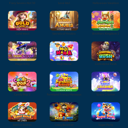
Fiery Sevens Hot 50
Love Idol
Halloween Vacation
Gold West
Secrets of Anubis
Brothers Kingdom 2
Magic Kitty
Moji Mania
Gemstone Rush
Candy Pop 2
Farmland Frenzy Maxways
Space Crasher
Rabbit Riches
Crazy Bomber
Sugar Party