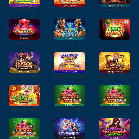
Mister Cashmore
Tiger Dance
Pirates Gold Rush
Fiery Sevens Exclusive
Mayan Gems
Fruits Mania
Captain Golds Fortune
Alchemy Quest Jackpot
Caishen Deluxe Megaways
Lucky Snake Wheel
Fiery Sevens Hot 5
Fiery Sevens Hot 20