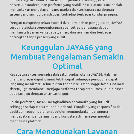
hiburan digital Indonesia melalui perpaduan teknologi, desain
antarmuka modern, dan performa yang stabil. Fokus utama kami adalah
menciptakan pengalaman yang mudah diakses kapan saja dengan
sistem yang mampu beradaptasi terhadap berbagai kondisi jaringan.
Dengan mengedepankan inovasi dan kemudahan penggunaan, JAYA66
terus melakukan pengembangan agar setiap pengguna dapat
menikmati layanan yang cepat, aman, dan nyaman dari berbagai
perangkat tanpa proses yang rumit.
Keunggulan JAYA66 yang
Membuat Pengalaman Semakin
Optimal
Kecepatan akses menjadi salah satu fondasi utama JAYA66. Halaman
dirancang agar dapat dimuat lebih cepat sehingga pengguna dapat
langsung menikmati seluruh fitur tanpa harus menunggu lama. Optimasi
sistem juga membantu menjaga performa tetap stabil meskipun diakses
pada jam-jam dengan aktivitas tinggi.
Selain performa, JAYA66 menghadirkan antarmuka yang intuitif
sehingga setiap menu mudah dipahami. Tampilan yang responsif pada
desktop maupun perangkat seluler memungkinkan pengguna
mendapatkan pengalaman yang konsisten di mana pun mereka
mengakses platform.
Cara Menggunakan Layanan