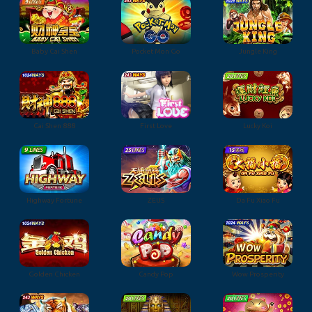
Baby Cai Shen
Pocket Mon Go
Jungle King
First Love
Cai Shen 888
Lucky Koi
Highway Fortune
ZEUS
Da Fu Xiao Fu
Golden Chicken
Candy Pop
Wow Prosperity