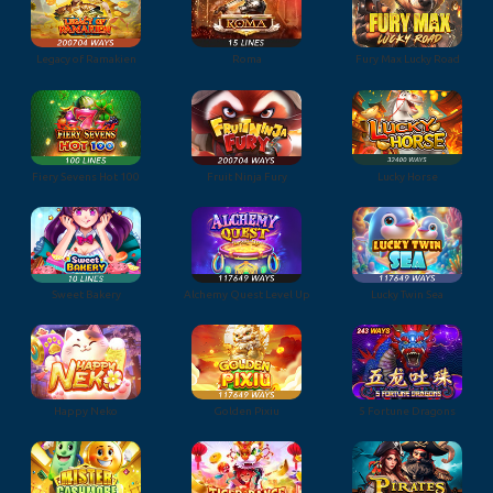
Legacy of Ramakien
Roma
Fury Max Lucky Road
Fiery Sevens Hot 100
Fruit Ninja Fury
Lucky Horse
Sweet Bakery
Alchemy Quest Level Up
Lucky Twin Sea
Happy Neko
Golden Pixiu
5 Fortune Dragons