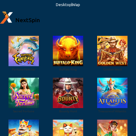
Desktop
Wap
NextSpin
Fortune Familiar
Buffalo King
Golden West
Sacred Fortune
Bounty Hunt
Treasure of Atlantis