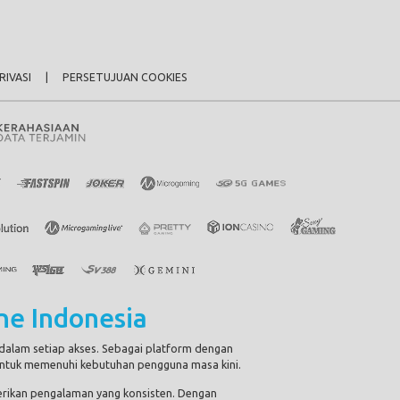
RIVASI
|
PERSETUJUAN COOKIES
ne Indonesia
 dalam setiap akses. Sebagai platform dengan
 untuk memenuhi kebutuhan pengguna masa kini.