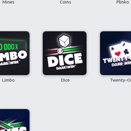
Mines
Coins
Plinko
Limbo
Dice
Twenty-O