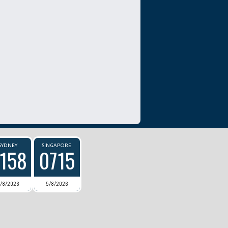
SYDNEY
SINGAPORE
158
0715
/8/2026
5/8/2026