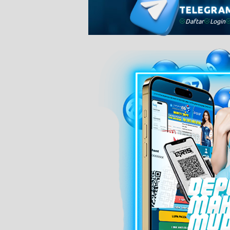
TELEGRA
Daftar
Login