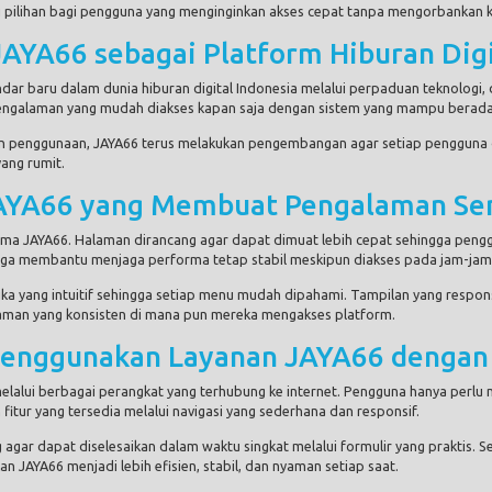
vigasi yang ringan di berbagai perangkat, setiap fitur dikembangkan agar mem
di pilihan bagi pengguna yang menginginkan akses cepat tanpa mengorbankan 
AYA66 sebagai Platform Hiburan Dig
dar baru dalam dunia hiburan digital Indonesia melalui perpaduan teknologi
pengalaman yang mudah diakses kapan saja dengan sistem yang mampu beradapt
penggunaan, JAYA66 terus melakukan pengembangan agar setiap pengguna d
ang rumit.
AYA66 yang Membuat Pengalaman Se
ama JAYA66. Halaman dirancang agar dapat dimuat lebih cepat sehingga pengg
ga membantu menjaga performa tetap stabil meskipun diakses pada jam-jam d
a yang intuitif sehingga setiap menu mudah dipahami. Tampilan yang respon
an yang konsisten di mana pun mereka mengakses platform.
enggunakan Layanan JAYA66 denga
elalui berbagai perangkat yang terhubung ke internet. Pengguna hanya perl
h fitur yang tersedia melalui navigasi yang sederhana dan responsif.
 agar dapat diselesaikan dalam waktu singkat melalui formulir yang praktis. Se
JAYA66 menjadi lebih efisien, stabil, dan nyaman setiap saat.