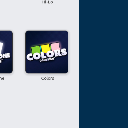
Hi-Lo
ne
Colors