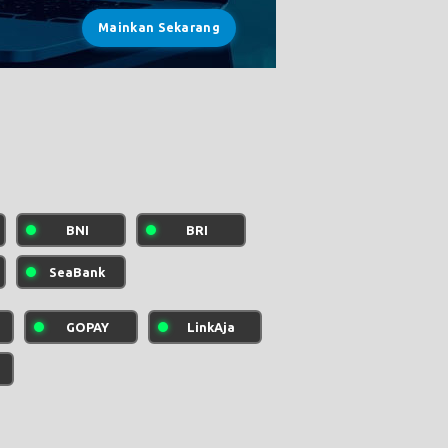
Mainkan Sekarang
BNI
BRI
SeaBank
GOPAY
LinkAja