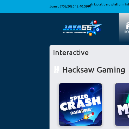
JAYA66 adalah kiblat baru platform hiburan da
Jumat 7/08/2026 12:40:03
HO
Interactive
Hacksaw Gaming