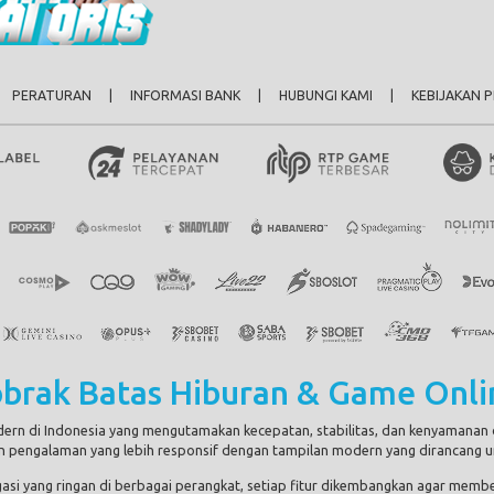
PERATURAN
|
INFORMASI BANK
|
HUBUNGI KAMI
|
KEBIJAKAN P
brak Batas Hiburan & Game Onli
dern di Indonesia yang mengutamakan kecepatan, stabilitas, dan kenyamanan
kan pengalaman yang lebih responsif dengan tampilan modern yang dirancang