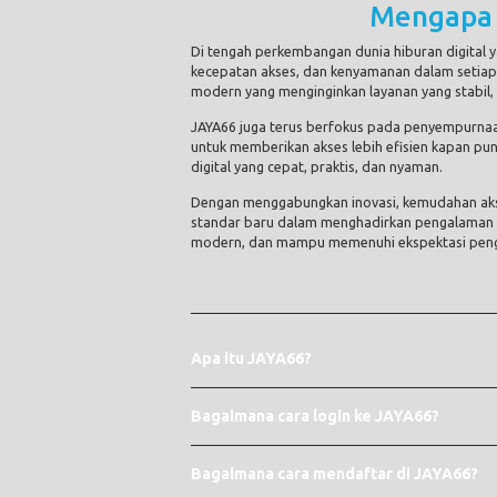
Mengapa 
Di tengah perkembangan dunia hiburan digital
kecepatan akses, dan kenyamanan dalam setiap
modern yang menginginkan layanan yang stabil,
JAYA66 juga terus berfokus pada penyempurnaan
untuk memberikan akses lebih efisien kapan pu
digital yang cepat, praktis, dan nyaman.
Dengan menggabungkan inovasi, kemudahan aks
standar baru dalam menghadirkan pengalaman hi
modern, dan mampu memenuhi ekspektasi pengg
Apa itu JAYA66?
JAYA66 adalah kiblat baru platform hiburan dan
Bagaimana cara login ke JAYA66?
pengalaman visual masa depan.
Untuk login ke JAYA66, cukup kunjungi situs r
Bagaimana cara mendaftar di JAYA66?